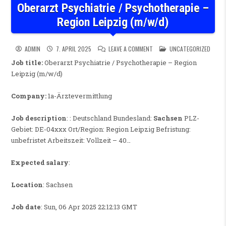
Oberarzt Psychiatrie / Psychotherapie –
Region Leipzig (m/w/d)
ON OBERARZT PSYCHIATRIE / 
POSTED IN
ADMIN
7. APRIL 2025
LEAVE A COMMENT
UNCATEGORIZED
Job title:
Oberarzt Psychiatrie / Psychotherapie – Region
Leipzig (m/w/d)
Company:
1a-Ärztevermittlung
Job description
: : Deutschland Bundesland:
Sachsen
PLZ-
Gebiet: DE-04xxx Ort/Region: Region Leipzig Befristung:
unbefristet Arbeitszeit: Vollzeit – 40…
Expected salary
:
Location
: Sachsen
Job date
: Sun, 06 Apr 2025 22:12:13 GMT