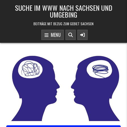
Skip to content
SUCHE IM WWW NACH SACHSEN UND
UMGEBING
BEITRÄGE MIT BEZUG ZUM GEBIET SACHSEN
MENU