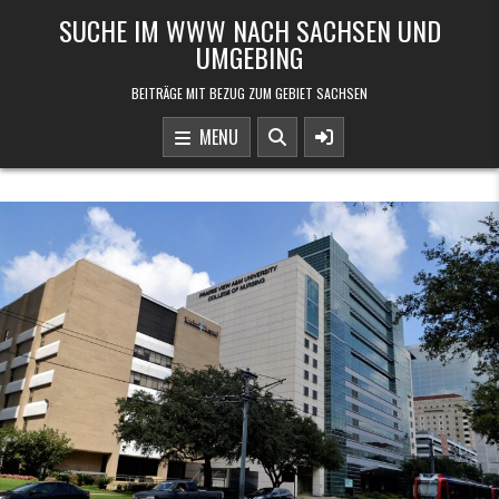
Skip to content
SUCHE IM WWW NACH SACHSEN UND
UMGEBING
BEITRÄGE MIT BEZUG ZUM GEBIET SACHSEN
MENU