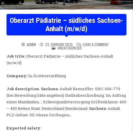
Oberarzt Pädiatrie – südliches Sachsen-
Anhalt (m/w/d)
ON OBERARZT PÄ
ADMIN
23. FEBRUAR 2025
LEAVE A COMMENT
POSTED IN
UNCATEGORIZED
Job title:
Oberarzt Pädiatrie – südliches Sachsen-Anhalt
(m/w/d)
Company:
1a-Ärztevermittlung
Job description
:
Sachsen
-Anhalt Kennziffer: SHC-306-779
(bei Bewerbung bitte angeben) Stellenbeschreibung: Im Auftrag
eines Mandanten…: Schwerpunktversorgung Größenklasse: 400
– 450 Betten Staat: Deutschland Bundesland:
Sachsen
-Anhalt
PLZ-Gebiet: DE-06xxx Ort/Region…
Expected salary
: