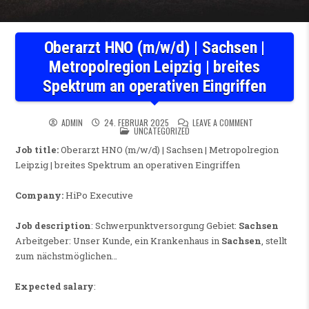
Oberarzt HNO (m/w/d) | Sachsen |
Metropolregion Leipzig | breites
Spektrum an operativen Eingriffen
ON OBERARZT HN
ADMIN
24. FEBRUAR 2025
LEAVE A COMMENT
POSTED IN
UNCATEGORIZED
Job title:
Oberarzt HNO (m/w/d) | Sachsen | Metropolregion
Leipzig | breites Spektrum an operativen Eingriffen
Company:
HiPo Executive
Job description
: Schwerpunktversorgung Gebiet:
Sachsen
Arbeitgeber: Unser Kunde, ein Krankenhaus in
Sachsen
, stellt
zum nächstmöglichen…
Expected salary
: