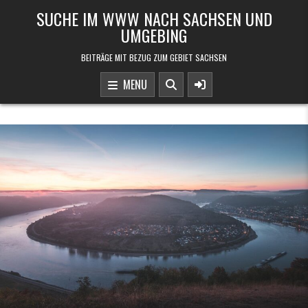
Skip to content
SUCHE IM WWW NACH SACHSEN UND
UMGEBING
BEITRÄGE MIT BEZUG ZUM GEBIET SACHSEN
MENU