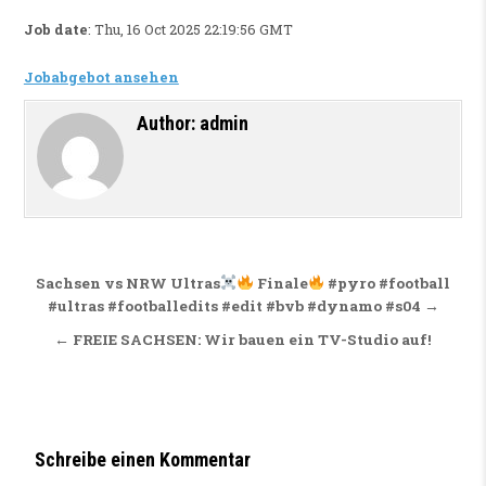
Job date
: Thu, 16 Oct 2025 22:19:56 GMT
Jobabgebot ansehen
Author:
admin
Beitragsnavigation
Sachsen vs NRW Ultras
Finale
#pyro #football
#ultras #footballedits #edit #bvb #dynamo #s04 →
← FREIE SACHSEN: Wir bauen ein TV-Studio auf!
Schreibe einen Kommentar