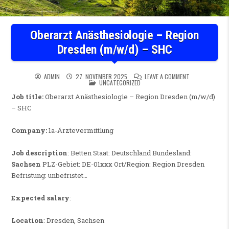
Oberarzt Anästhesiologie – Region
Dresden (m/w/d) – SHC
ON OBERARZT A
ADMIN
27. NOVEMBER 2025
LEAVE A COMMENT
POSTED IN
UNCATEGORIZED
Job title:
Oberarzt Anästhesiologie – Region Dresden (m/w/d)
– SHC
Company:
1a-Ärztevermittlung
Job description
: Betten Staat: Deutschland Bundesland:
Sachsen
PLZ-Gebiet: DE-01xxx Ort/Region: Region Dresden
Befristung: unbefristet…
Expected salary
:
Location
: Dresden, Sachsen