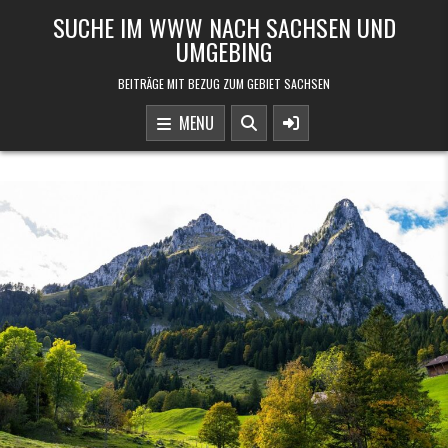
Skip to content
SUCHE IM WWW NACH SACHSEN UND
UMGEBING
BEITRÄGE MIT BEZUG ZUM GEBIET SACHSEN
MENU