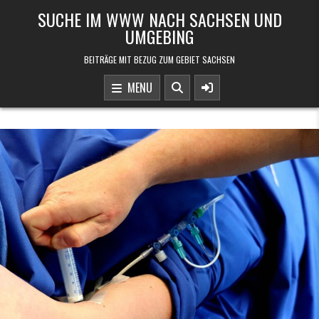
Skip to content
SUCHE IM WWW NACH SACHSEN UND
UMGEBING
BEITRÄGE MIT BEZUG ZUM GEBIET SACHSEN
MENU