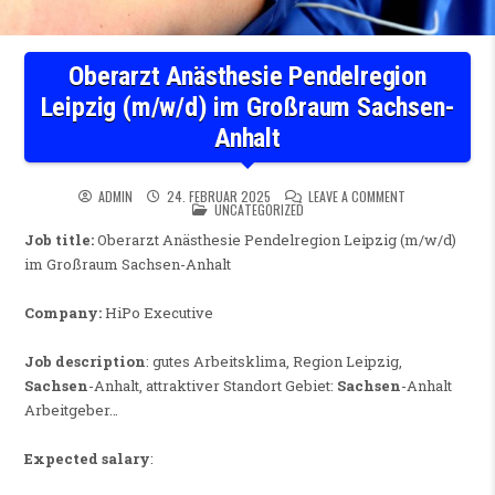
Oberarzt Anästhesie Pendelregion
Leipzig (m/w/d) im Großraum Sachsen-
Anhalt
ON OBERARZT AN
ADMIN
24. FEBRUAR 2025
LEAVE A COMMENT
POSTED IN
UNCATEGORIZED
Job title:
Oberarzt Anästhesie Pendelregion Leipzig (m/w/d)
im Großraum Sachsen-Anhalt
Company:
HiPo Executive
Job description
: gutes Arbeitsklima, Region Leipzig,
Sachsen
-Anhalt, attraktiver Standort Gebiet:
Sachsen
-Anhalt
Arbeitgeber…
Expected salary
: