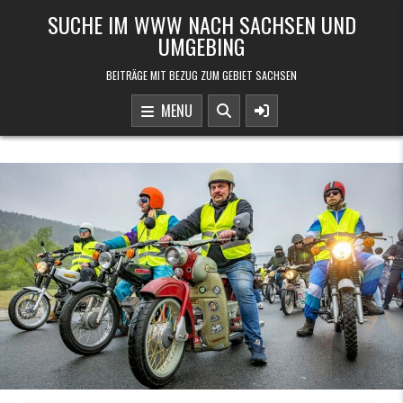
Skip to content
SUCHE IM WWW NACH SACHSEN UND
UMGEBING
BEITRÄGE MIT BEZUG ZUM GEBIET SACHSEN
MENU