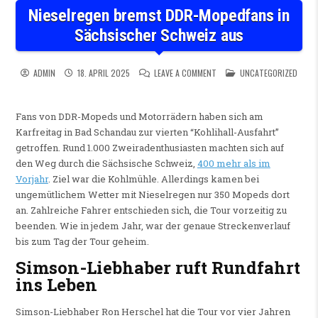
Nieselregen bremst DDR-Mopedfans in
Sächsischer Schweiz aus
ON NIESELREGEN BREMST DD
POSTED IN
ADMIN
18. APRIL 2025
LEAVE A COMMENT
UNCATEGORIZED
Fans von DDR-Mopeds und Motorrädern haben sich am
Karfreitag in Bad Schandau zur vierten “Kohlihall-Ausfahrt”
getroffen. Rund 1.000 Zweiradenthusiasten machten sich auf
den Weg durch die Sächsische Schweiz,
400 mehr als im
Vorjahr
. Ziel war die Kohlmühle. Allerdings kamen bei
ungemütlichem Wetter mit Nieselregen nur 350 Mopeds dort
an. Zahlreiche Fahrer entschieden sich, die Tour vorzeitig zu
beenden. Wie in jedem Jahr, war der genaue Streckenverlauf
bis zum Tag der Tour geheim.
Simson-Liebhaber ruft Rundfahrt
ins Leben
Simson-Liebhaber Ron Herschel hat die Tour vor vier Jahren