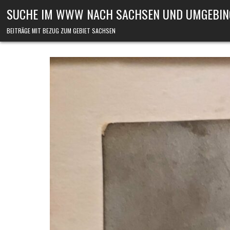
Skip to content
SUCHE IM WWW NACH SACHSEN UND UMGEBIN
BEITRÄGE MIT BEZUG ZUM GEBIET SACHSEN