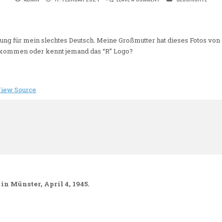
ung für mein slechtes Deutsch. Meine Großmutter hat dieses Fotos von 
e kommen oder kennt jemand das “R” Logo?
iew Source
n
n Münster, April 4, 1945.