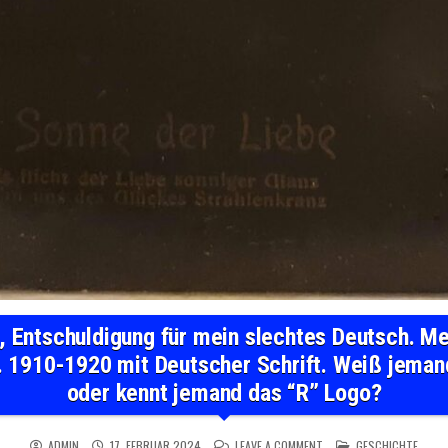
r, Entschuldigung für mein slechtes Deutsch. M
a. 1910-1920 mit Deutscher Schrift. Weiß jema
oder kennt jemand das “R” Logo?
ON NIEDERLÄNDISCH HIER
POSTED IN
ADMIN
17. FEBRUAR 2024
LEAVE A COMMENT
GESCHICHTE