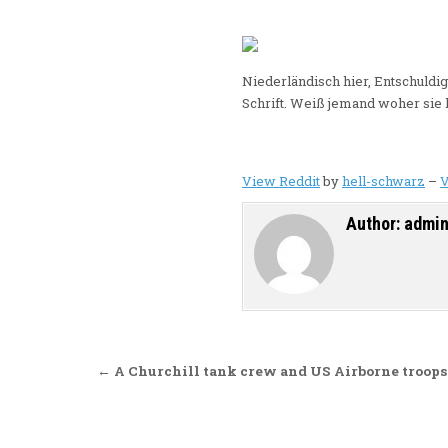
Niederländisch hier, Entschuldig
Schrift. Weiß jemand woher si
View Reddit
by
hell-schwarz
–
V
Author:
admi
Beitragsnavigation
← A Churchill tank crew and US Airborne troops i