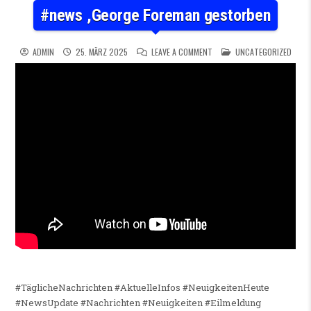
#news ,George Foreman gestorben
ON #NEWS ,GEORGE FOREMA
POSTED IN
ADMIN
25. MÄRZ 2025
LEAVE A COMMENT
UNCATEGORIZED
#TäglicheNachrichten #AktuelleInfos #NeuigkeitenHeute
#NewsUpdate #Nachrichten #Neuigkeiten #Eilmeldung