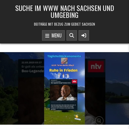
Skip to content
SUCHE IM WWW NACH SACHSEN UND
UMGEBING
BEITRÄGE MIT BEZUG ZUM GEBIET SACHSEN
MENU