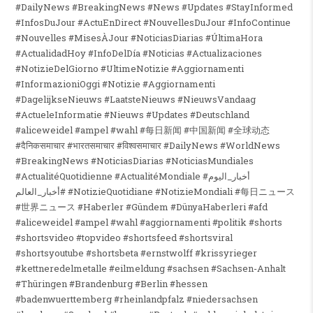
#DailyNews #BreakingNews #News #Updates #StayInformed
#InfosDuJour #ActuEnDirect #NouvellesDuJour #InfoContinue
#Nouvelles #MisesÀJour #NoticiasDiarias #ÚltimaHora
#ActualidadHoy #InfoDelDía #Noticias #Actualizaciones
#NotizieDelGiorno #UltimeNotizie #Aggiornamenti
#InformazioniOggi #Notizie #Aggiornamenti
#DagelijkseNieuws #LaatsteNieuws #NieuwsVandaag
#ActueleInformatie #Nieuws #Updates #Deutschland
#aliceweidel #ampel #wahl #每日新闻 #中国新闻 #全球动态
#दैनिकसमाचार #भारतसमाचार #विश्वसमाचार #DailyNews #WorldNews
#BreakingNews #NoticiasDiarias #NoticiasMundiales
#ActualitéQuotidienne #ActualitéMondiale #أخبار_اليوم
#أخبار_العالم #NotizieQuotidiane #NotizieMondiali #每日ニュース
#世界ニュース #Haberler #Gündem #DünyaHaberleri #afd
#aliceweidel #ampel #wahl #aggiornamenti #politik #shorts
#shortsvideo #topvideo #shortsfeed #shortsviral
#shortsyoutube #shortsbeta #ernstwolff #krissyrieger
#kettneredelmetalle #eilmeldung #sachsen #Sachsen-Anhalt
#Thüringen #Brandenburg #Berlin #hessen
#badenwuerttemberg #rheinlandpfalz #niedersachsen