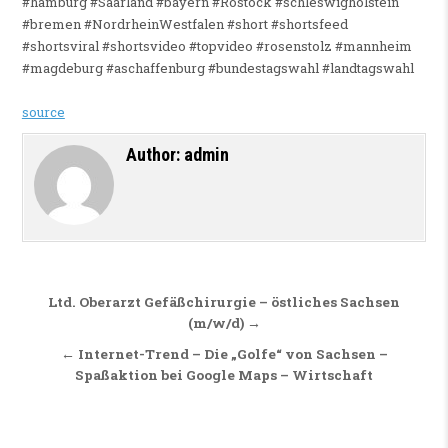
#hamburg #Saarland #bayern #Rostock #schleswigholstein
#bremen #NordrheinWestfalen #short #shortsfeed
#shortsviral #shortsvideo #topvideo #rosenstolz #mannheim
#magdeburg #aschaffenburg #bundestagswahl #landtagswahl
source
Author:
admin
Beitragsnavigation
Ltd. Oberarzt Gefäßchirurgie – östliches Sachsen
(m/w/d) →
← Internet-Trend – Die „Golfe“ von Sachsen –
Spaßaktion bei Google Maps – Wirtschaft