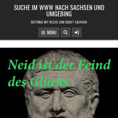
Skip to content
SUCHE IM WWW NACH SACHSEN UND
UMGEBING
BEITRÄGE MIT BEZUG ZUM GEBIET SACHSEN
MENU