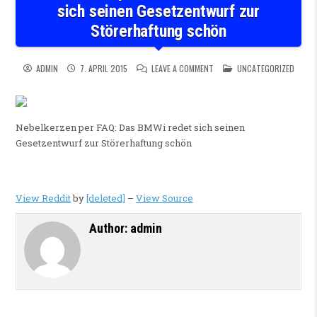
sich seinen Gesetzentwurf zur
Störerhaftung schön
ON NEBELKERZEN PER FAQ: D
POSTED IN
ADMIN
7. APRIL 2015
LEAVE A COMMENT
UNCATEGORIZED
Nebelkerzen per FAQ: Das BMWi redet sich seinen
Gesetzentwurf zur Störerhaftung schön
View Reddit
by
[deleted]
–
View Source
Author:
admin