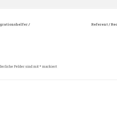
egrationshelfer /
Referent / Re
derliche Felder sind mit
*
markiert