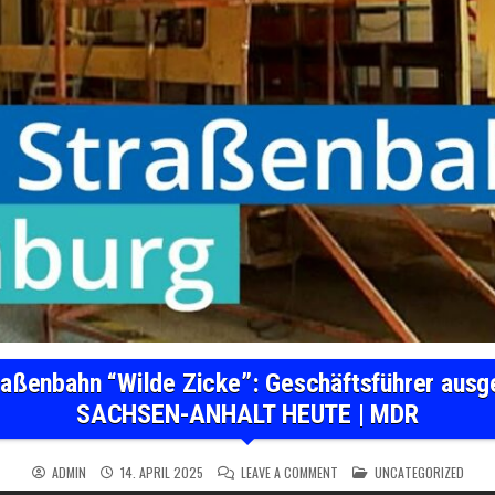
aßenbahn “Wilde Zicke”: Geschäftsführer ausg
SACHSEN-ANHALT HEUTE | MDR
ON NAUMBURGER STRASSENBA
POSTED IN
ADMIN
14. APRIL 2025
LEAVE A COMMENT
UNCATEGORIZED