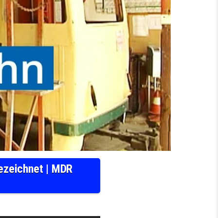
ezeichnet | MDR
HN “WILDE ZICKE”: GESCHÄFTSFÜHRER AUSGEZEICHNET | MDR SACHSEN-ANHALT HEUTE | M