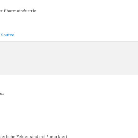
er Pharmaindustrie
 Source
n
en
derliche Felder sind mit
*
markiert