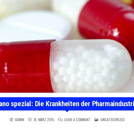
ano spezial: Die Krankheiten der Pharmaindustr
ON NANO SPEZIAL: DIE KRAN
POSTED IN
ADMIN
18. MÄRZ 2015
LEAVE A COMMENT
UNCATEGORIZED