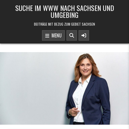
Skip to content
SUCHE IM WWW NACH SACHSEN UND
UMGEBING
BEITRÄGE MIT BEZUG ZUM GEBIET SACHSEN
MENU