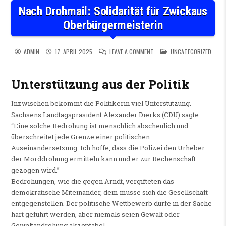
Nach Drohmail: Solidarität für Zwickaus
Oberbürgermeisterin
ON NACH DROHMAIL: SOLIDA
POSTED IN
ADMIN
17. APRIL 2025
LEAVE A COMMENT
UNCATEGORIZED
Unterstützung aus der Politik
Inzwischen bekommt die Politikerin viel Unterstützung.
Sachsens Landtagspräsident Alexander Dierks (CDU) sagte:
“Eine solche Bedrohung ist menschlich abscheulich und
überschreitet jede Grenze einer politischen
Auseinandersetzung. Ich hoffe, dass die Polizei den Urheber
der Morddrohung ermitteln kann und er zur Rechenschaft
gezogen wird.”
Bedrohungen, wie die gegen Arndt, vergifteten das
demokratische Miteinander, dem müsse sich die Gesellschaft
entgegenstellen. Der politische Wettbewerb dürfe in der Sache
hart geführt werden, aber niemals seien Gewalt oder
Gewaltandrohung akzeptabel.