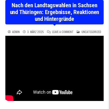
Nach den Landtagswahlen in Sachsen
und Thüringen: Ergebnisse, Reaktionen
und Hintergründe
ON NACH DEN LANDTAGSWAHL
POSTED IN
ADMIN
3. MÄRZ 2025
LEAVE A COMMENT
UNCATEGORIZED