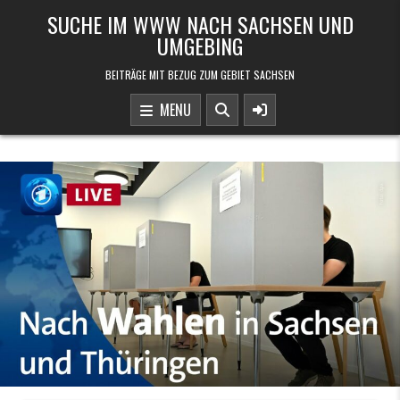
Skip to content
SUCHE IM WWW NACH SACHSEN UND
UMGEBING
BEITRÄGE MIT BEZUG ZUM GEBIET SACHSEN
MENU