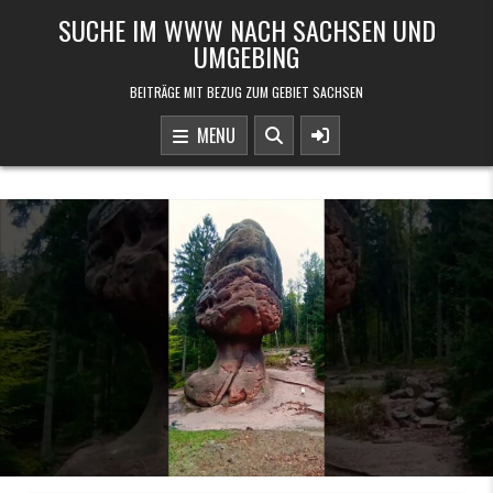
Skip to content
SUCHE IM WWW NACH SACHSEN UND
UMGEBING
BEITRÄGE MIT BEZUG ZUM GEBIET SACHSEN
MENU