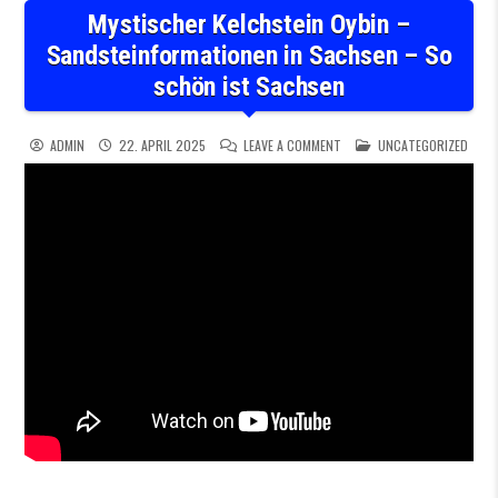
Mystischer Kelchstein Oybin –
Sandsteinformationen in Sachsen – So
schön ist Sachsen
ON MYSTISCHER KELCHSTEIN
POSTED IN
ADMIN
22. APRIL 2025
LEAVE A COMMENT
UNCATEGORIZED