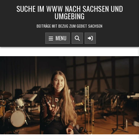
Skip to content
SUCHE IM WWW NACH SACHSEN UND
UMGEBING
BEITRÄGE MIT BEZUG ZUM GEBIET SACHSEN
MENU