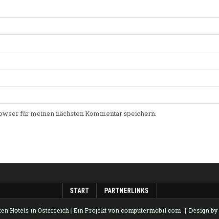
owser für meinen nächsten Kommentar speichern.
START
PARTNERLINKS
en Hotels in Österreich
| Ein Projekt von
computermobil.com
Design b