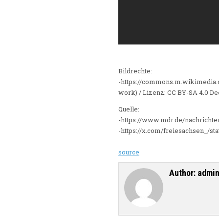
Bildrechte:
-https://commons.m.wikimedia.
work) / Lizenz: CC BY-SA 4.0 D
Quelle:
-https://www.mdr.de/nachrichte
-https://x.com/freiesachsen_/s
source
Author:
admi