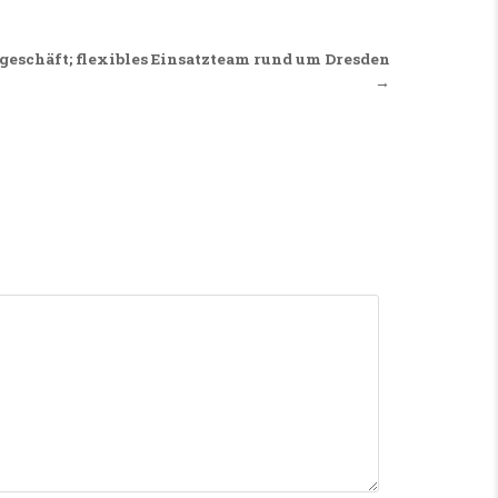
tgeschäft; flexibles Einsatzteam rund um Dresden
→