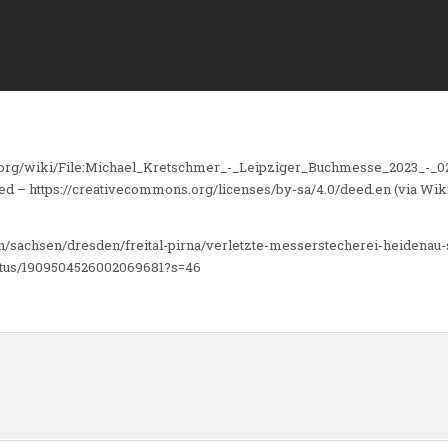
org/wiki/File:Michael_Kretschmer_-_Leipziger_Buchmesse_2023_-_02.
eed – https://creativecommons.org/licenses/by-sa/4.0/deed.en (via 
n/sachsen/dresden/freital-pirna/verletzte-messerstecherei-heidena
tatus/1909504526002069681?s=46
n