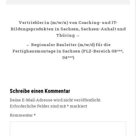
Beitragsnavigation
Vertriebler:in (m/w/x) von Coaching- und IT-
Bildungsprodukten in Sachsen, Sachsen-Anhalt und
Thüring →
← Regionaler Bauleiter (m/w/d) für die
Fertighausmontage in Sachsen (PLZ-Bereich 08***,
04***)
Schreibe einen Kommentar
Deine E-Mail-Adresse wird nicht veröffentlicht.
Erforderliche Felder sind mit
*
markiert
Kommentar
*