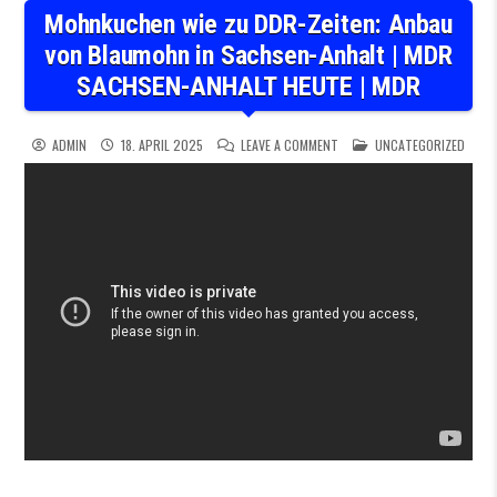
Mohnkuchen wie zu DDR-Zeiten: Anbau
von Blaumohn in Sachsen-Anhalt | MDR
SACHSEN-ANHALT HEUTE | MDR
ON MOHNKUCHEN WIE ZU DDR
POSTED IN
ADMIN
18. APRIL 2025
LEAVE A COMMENT
UNCATEGORIZED