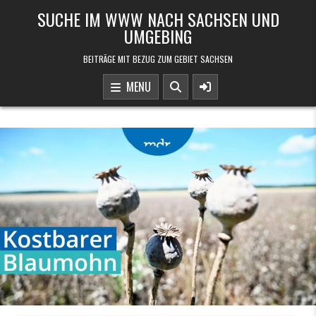
Skip to content
SUCHE IM WWW NACH SACHSEN UND
UMGEBING
BEITRÄGE MIT BEZUG ZUM GEBIET SACHSEN
MENU