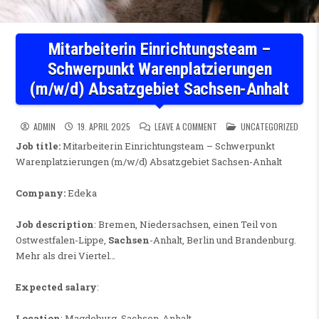
Mitarbeiterin Einrichtungsteam –
Schwerpunkt Warenplatzierungen
(m/w/d) Absatzgebiet Sachsen-Anhalt
ON MITARBEITERIN EINRICH
POSTED IN
ADMIN
19. APRIL 2025
LEAVE A COMMENT
UNCATEGORIZED
Job title:
Mitarbeiterin Einrichtungsteam – Schwerpunkt
Warenplatzierungen (m/w/d) Absatzgebiet Sachsen-Anhalt
Company:
Edeka
Job description
: Bremen, Niedersachsen, einen Teil von
Ostwestfalen-Lippe,
Sachsen
-Anhalt, Berlin und Brandenburg.
Mehr als drei Viertel…
Expected salary
:
Location
: Magdeburg, Sachsen-Anhalt