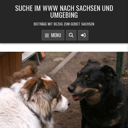
Skip to content
SUCHE IM WWW NACH SACHSEN UND
UMGEBING
BEITRÄGE MIT BEZUG ZUM GEBIET SACHSEN
MENU