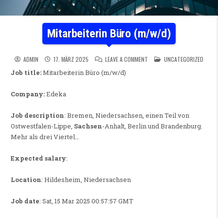
Mitarbeiterin Büro (m/w/d)
ON MITARBEITERIN BÜRO (M/
POSTED IN
ADMIN
17. MÄRZ 2025
LEAVE A COMMENT
UNCATEGORIZED
Job title:
Mitarbeiterin Büro (m/w/d)
Company:
Edeka
Job description
: Bremen, Niedersachsen, einen Teil von
Ostwestfalen-Lippe,
Sachsen
-Anhalt, Berlin und Brandenburg.
Mehr als drei Viertel…
Expected salary
:
Location
: Hildesheim, Niedersachsen
Job date
: Sat, 15 Mar 2025 00:57:57 GMT