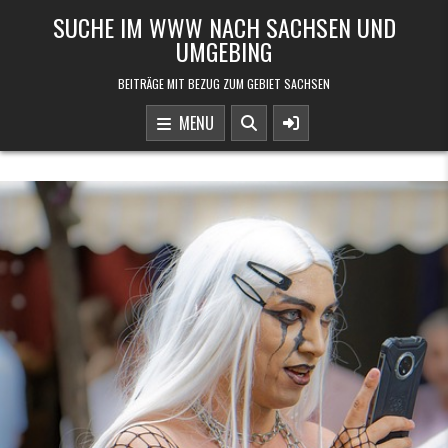
Skip to content
SUCHE IM WWW NACH SACHSEN UND
UMGEBING
BEITRÄGE MIT BEZUG ZUM GEBIET SACHSEN
MENU