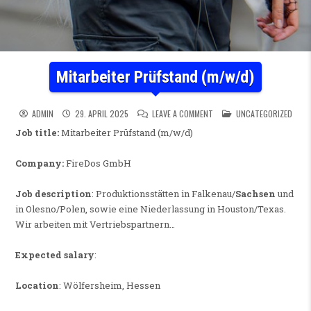
Mitarbeiter Prüfstand (m/w/d)
ON MITARBEITER PRÜFSTAND
POSTED IN
ADMIN
29. APRIL 2025
LEAVE A COMMENT
UNCATEGORIZED
Job title:
Mitarbeiter Prüfstand (m/w/d)
Company:
FireDos GmbH
Job description
: Produktionsstätten in Falkenau/
Sachsen
und
in Olesno/Polen, sowie eine Niederlassung in Houston/Texas.
Wir arbeiten mit Vertriebspartnern…
Expected salary
:
Location
: Wölfersheim, Hessen