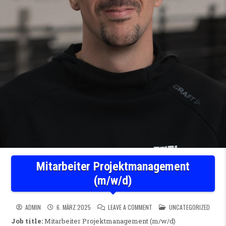
Mitarbeiter Projektmanagement
(m/w/d)
ON MITARBEITER PROJEKTMA
POSTED IN
ADMIN
6. MÄRZ 2025
LEAVE A COMMENT
UNCATEGORIZED
Job title:
Mitarbeiter Projektmanagement (m/w/d)