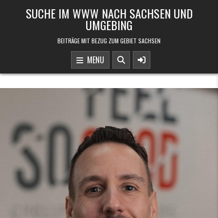
Skip to content
SUCHE IM WWW NACH SACHSEN UND
UMGEBING
BEITRÄGE MIT BEZUG ZUM GEBIET SACHSEN
MENU