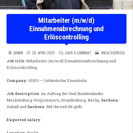
Mitarbeiter (m/w/d)
Einnahmenabrechnung und
Erlöscontrolling
ON MITARBEITER (M/W/D) 
POSTED IN
ADMIN
26. APRIL 2025
LEAVE A COMMENT
UNCATEGORIZED
Job title:
Mitarbeiter (m/w/d) Einnahmenabrechnung und
Erlöscontrolling
Company:
ODEG – Ostdeutsche Eisenbahn
Job description
: im Auftrag der fünf Bundesländer
Mecklenburg-Vorpommern, Brandenburg, Berlin,
Sachsen
-
Anhalt und
Sachsen
. Mit derzeit 86 gelb…
Expected salary
:
Location
: Berlin