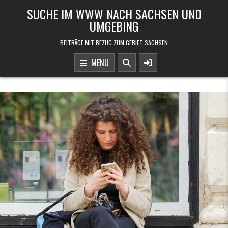
Skip to content
SUCHE IM WWW NACH SACHSEN UND
UMGEBING
BEITRÄGE MIT BEZUG ZUM GEBIET SACHSEN
MENU