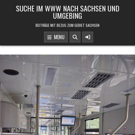
Skip to content
SUCHE IM WWW NACH SACHSEN UND
UMGEBING
BEITRÄGE MIT BEZUG ZUM GEBIET SACHSEN
MENU