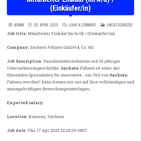
(Einkäufer/in)
ON MITARBEITER EINKAUF (M/
POSTED IN
ADMIN
20. APRIL 2025
LEAVE A COMMENT
UNCATEGORIZED
Job title:
Mitarbeiter Einkauf (m/w/d) / (Einkäufer/in)
Company:
Sachsen Fahnen GmbH & Co. KG
Job description
: Familienunternehmens mit 35-jähriger
Unternehmensgeschichte.
Sachsen
Fahnen ist einer der
führenden Spezialisten für innovative… ein Teil von
Sachsen
Fahnen werden? Dann freuen wir uns auf Ihre vollständigen und
aussagekräftigen Bewerbungsunterlagen…
Expected salary
:
Location
: Kamenz, Sachsen
Job date
: Thu, 17 Apr 2025 22:29:05 GMT