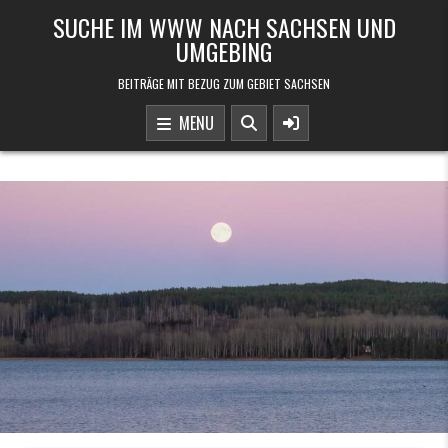
Skip to content
SUCHE IM WWW NACH SACHSEN UND
UMGEBING
BEITRÄGE MIT BEZUG ZUM GEBIET SACHSEN
MENU