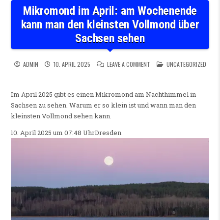
Mikromond im April: am Wochenende
kann man den kleinsten Vollmond über
Sachsen sehen
ON MIKROMOND IM APRIL: A
POSTED IN
ADMIN
10. APRIL 2025
LEAVE A COMMENT
UNCATEGORIZED
Im April 2025 gibt es einen Mikromond am Nachthimmel in
Sachsen zu sehen. Warum er so klein ist und wann man den
kleinsten Vollmond sehen kann.
10. April 2025 um 07:48 Uhr
Dresden