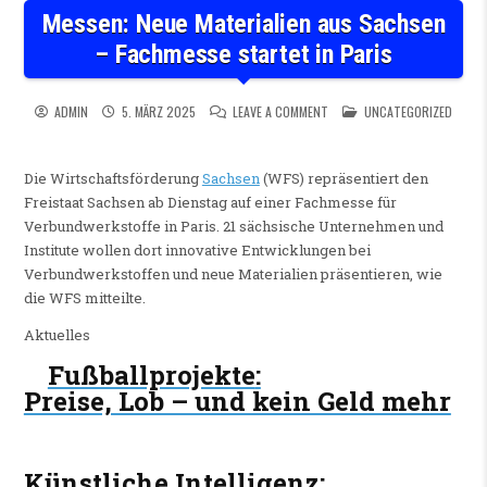
Messen: Neue Materialien aus Sachsen
– Fachmesse startet in Paris
ON MESSEN: NEUE MATERIALI
POSTED IN
ADMIN
5. MÄRZ 2025
LEAVE A COMMENT
UNCATEGORIZED
Die Wirtschaftsförderung
Sachsen
(WFS) repräsentiert den
Freistaat Sachsen ab Dienstag auf einer Fachmesse für
Verbundwerkstoffe in Paris. 21 sächsische Unternehmen und
Institute wollen dort innovative Entwicklungen bei
Verbundwerkstoffen und neue Materialien präsentieren, wie
die WFS mitteilte.
Aktuelles
Fußballprojekte
:
Preise, Lob – und kein Geld mehr
Künstliche Intelligenz
: