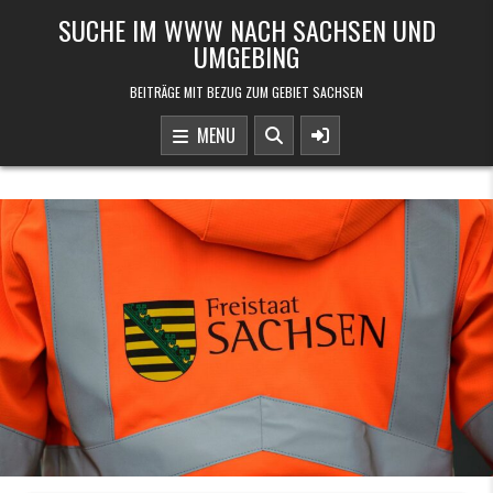
Skip to content
SUCHE IM WWW NACH SACHSEN UND
UMGEBING
BEITRÄGE MIT BEZUG ZUM GEBIET SACHSEN
MENU