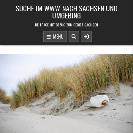
Skip to content
SUCHE IM WWW NACH SACHSEN UND
UMGEBING
BEITRÄGE MIT BEZUG ZUM GEBIET SACHSEN
MENU