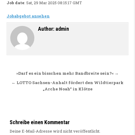
Job date
: Sat, 29 Mar 2025 08:15:17 GMT
Jobabgebot ansehen
Author:
admin
Beitragsnavigation
»Darf es ein bisschen mehr Bandbreite sein?« →
← LOTTO Sachsen-Anhalt fördert den Wildtierpark
„Arche Noah“ in Klötze
Schreibe einen Kommentar
Deine E-Mail-Adresse wird nicht veröffentlicht.