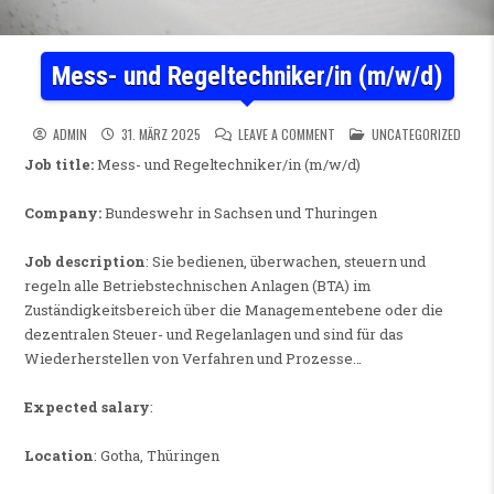
Mess- und Regeltechniker/in (m/w/d)
ON MESS- UND REGELTECHNIK
POSTED IN
ADMIN
31. MÄRZ 2025
LEAVE A COMMENT
UNCATEGORIZED
Job title:
Mess- und Regeltechniker/in (m/w/d)
Company:
Bundeswehr in Sachsen und Thuringen
Job description
: Sie bedienen, überwachen, steuern und
regeln alle Betriebstechnischen Anlagen (BTA) im
Zuständigkeitsbereich über die Managementebene oder die
dezentralen Steuer- und Regelanlagen und sind für das
Wiederherstellen von Verfahren und Prozesse…
Expected salary
:
Location
: Gotha, Thüringen