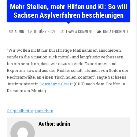
Mehr Stellen, mehr Hilfen und KI: So will
Sachsen Asylverfahren beschleunigen
ON MEHR STELLEN, MEHR HIL
POSTED IN
ADMIN
18. MÄRZ 2025
LEAVE A COMMENT
UNCATEGORIZED
“Wir wollen nicht nur kurzfristige Maßnahmen anschieben,
sondern die Situation auch mittel- und langfristig verbessern.
Ich bin sehr froh, dass wir dazu so viele Expertinnen und
Experten, sowohl aus der Richterschaft, als auch von Seiten der
Rechtsanwälte, an einen Tisch holen konnten”, sagte Sachsens
Justizministerin
Constanze Geiert
(CDU) nach dem Treffen in
Dresden am Montag.
Originalbeitrag ansehen
Author:
admin