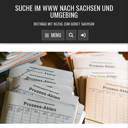
Skip to content
SUCHE IM WWW NACH SACHSEN UND
UMGEBING
BEITRÄGE MIT BEZUG ZUM GEBIET SACHSEN
MENU