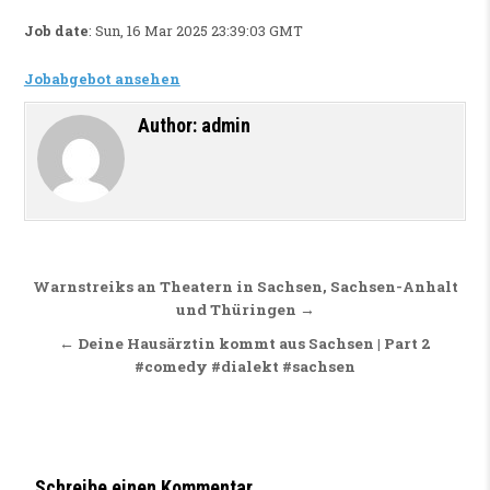
Job date
: Sun, 16 Mar 2025 23:39:03 GMT
Jobabgebot ansehen
Author:
admin
Beitragsnavigation
Warnstreiks an Theatern in Sachsen, Sachsen-Anhalt
und Thüringen →
← Deine Hausärztin kommt aus Sachsen | Part 2
#comedy #dialekt #sachsen
Schreibe einen Kommentar