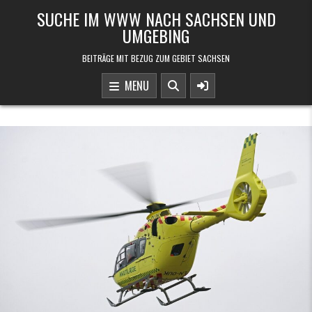
Skip to content
SUCHE IM WWW NACH SACHSEN UND
UMGEBING
BEITRÄGE MIT BEZUG ZUM GEBIET SACHSEN
MENU