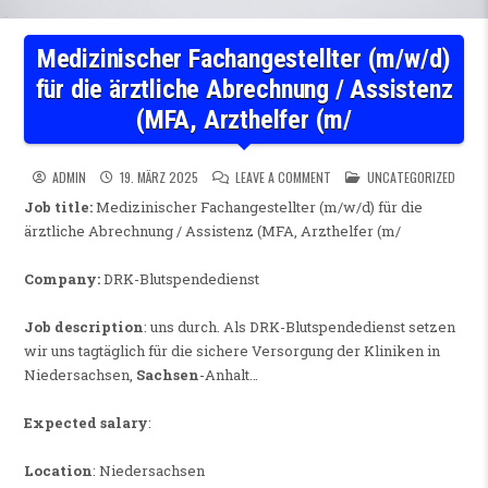
Medizinischer Fachangestellter (m/w/d)
für die ärztliche Abrechnung / Assistenz
(MFA, Arzthelfer (m/
ON MEDIZINISCHER FACHANGE
POSTED IN
ADMIN
19. MÄRZ 2025
LEAVE A COMMENT
UNCATEGORIZED
Job title:
Medizinischer Fachangestellter (m/w/d) für die
ärztliche Abrechnung / Assistenz (MFA, Arzthelfer (m/
Company:
DRK-Blutspendedienst
Job description
: uns durch. Als DRK-Blutspendedienst setzen
wir uns tagtäglich für die sichere Versorgung der Kliniken in
Niedersachsen,
Sachsen
-Anhalt…
Expected salary
:
Location
: Niedersachsen