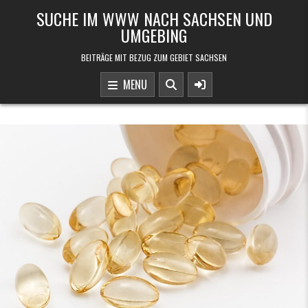
Skip to content
SUCHE IM WWW NACH SACHSEN UND
UMGEBING
BEITRÄGE MIT BEZUG ZUM GEBIET SACHSEN
MENU