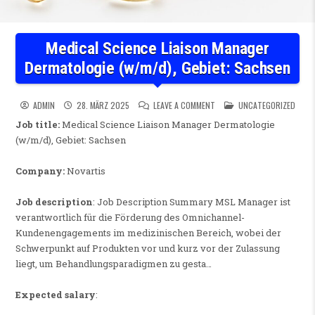
Medical Science Liaison Manager
Dermatologie (w/m/d), Gebiet: Sachsen
ON MEDICAL SCIENCE LIAISO
POSTED IN
ADMIN
28. MÄRZ 2025
LEAVE A COMMENT
UNCATEGORIZED
Job title:
Medical Science Liaison Manager Dermatologie
(w/m/d), Gebiet: Sachsen
Company:
Novartis
Job description
: Job Description Summary MSL Manager ist
verantwortlich für die Förderung des Omnichannel-
Kundenengagements im medizinischen Bereich, wobei der
Schwerpunkt auf Produkten vor und kurz vor der Zulassung
liegt, um Behandlungsparadigmen zu gesta…
Expected salary
: