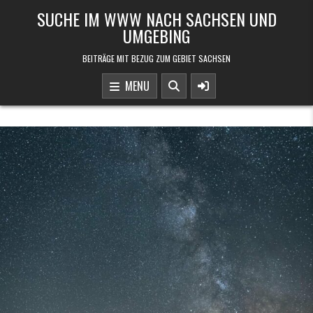
Skip to content
SUCHE IM WWW NACH SACHSEN UND
UMGEBING
BEITRÄGE MIT BEZUG ZUM GEBIET SACHSEN
MENU