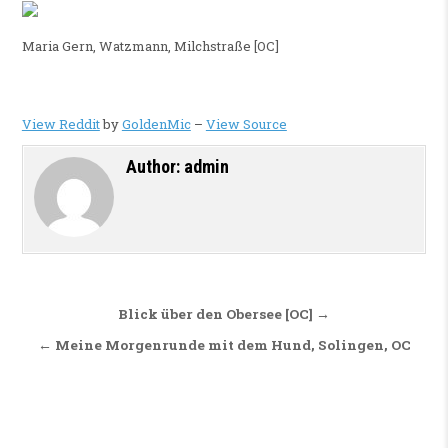
Maria Gern, Watzmann, Milchstraße [OC]
View Reddit
by
GoldenMic
–
View Source
Author:
admin
Beitragsnavigation
Blick über den Obersee [OC] →
← Meine Morgenrunde mit dem Hund, Solingen, OC