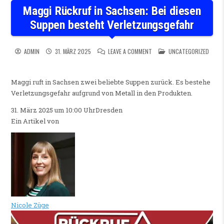
Maggi Rückruf in Sachsen: Bei diesen
Suppen besteht Verletzungsgefahr
ON MAGGI RÜCKRUF IN SACHS
POSTED IN
ADMIN
31. MÄRZ 2025
LEAVE A COMMENT
UNCATEGORIZED
Maggi ruft in Sachsen zwei beliebte Suppen zurück. Es bestehe
Verletzungsgefahr aufgrund von Metall in den Produkten.
31. März 2025 um 10:00 Uhr
Dresden
Ein Artikel von
Nicole Züge