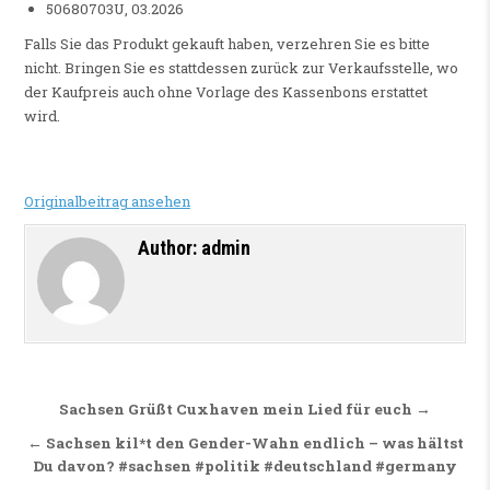
50680703U, 03.2026
Falls Sie das Produkt gekauft haben, verzehren Sie es bitte
nicht. Bringen Sie es stattdessen zurück zur Verkaufsstelle, wo
der Kaufpreis auch ohne Vorlage des Kassenbons erstattet
wird.
Originalbeitrag ansehen
Author:
admin
Beitragsnavigation
Sachsen Grüßt Cuxhaven mein Lied für euch →
← Sachsen kil*t den Gender-Wahn endlich – was hältst
Du davon? #sachsen #politik #deutschland #germany