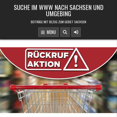
Skip to content
SUCHE IM WWW NACH SACHSEN UND
UMGEBING
BEITRÄGE MIT BEZUG ZUM GEBIET SACHSEN
MENU