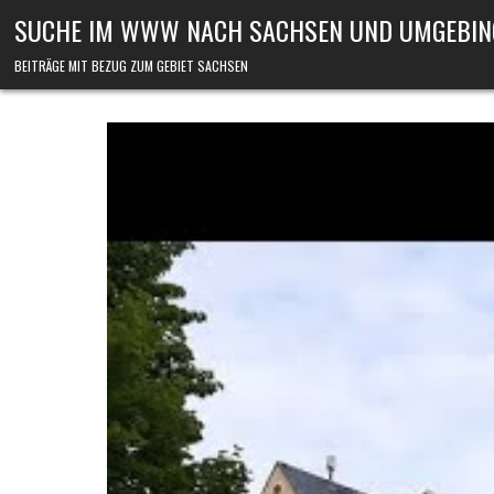
Skip to content
SUCHE IM WWW NACH SACHSEN UND UMGEBIN
BEITRÄGE MIT BEZUG ZUM GEBIET SACHSEN