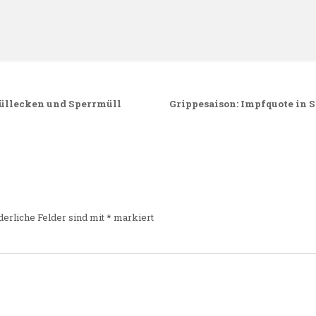
üllecken und Sperrmüll
Grippesaison: Impfquote in S
derliche Felder sind mit
*
markiert