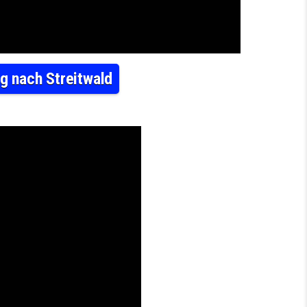
g nach Streitwald
EIL 54 VON WYHRA ÜBER BENNDORF UND FROHBURG NACH STREITWALD