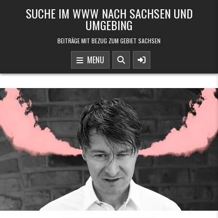
Skip to content
SUCHE IM WWW NACH SACHSEN UND
UMGEBING
BEITRÄGE MIT BEZUG ZUM GEBIET SACHSEN
MENU