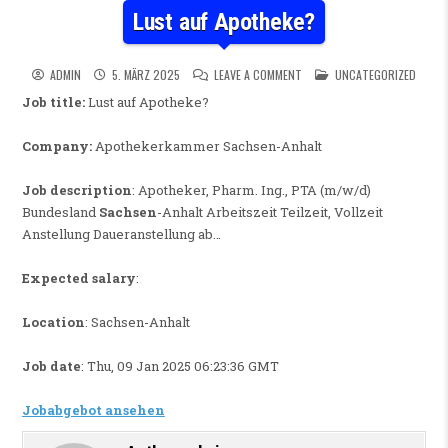
Lust auf Apotheke?
ON LUST AUF APOTHEKE?
POSTED IN
ADMIN
5. MÄRZ 2025
LEAVE A COMMENT
UNCATEGORIZED
Job title:
Lust auf Apotheke?
Company:
Apothekerkammer Sachsen-Anhalt
Job description
: Apotheker, Pharm. Ing., PTA (m/w/d)
Bundesland
Sachsen
-Anhalt Arbeitszeit Teilzeit, Vollzeit
Anstellung Daueranstellung ab…
Expected salary
:
Location
: Sachsen-Anhalt
Job date
: Thu, 09 Jan 2025 06:23:36 GMT
Jobabgebot ansehen