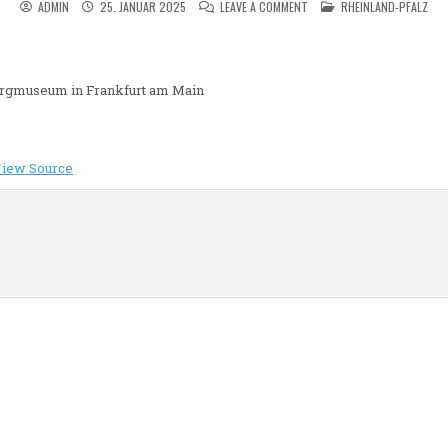
ON LOVE / HATE VOR DEM S
POSTED IN
ADMIN
25. JANUAR 2025
LEAVE A COMMENT
RHEINLAND-PFALZ
rgmuseum in Frankfurt am Main
iew Source
n