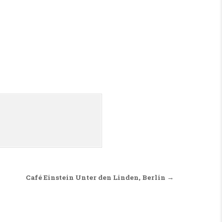
ENCKENBERGMUSEUM IN FRANKFURT AM MAIN
Café Einstein Unter den Linden, Berlin →