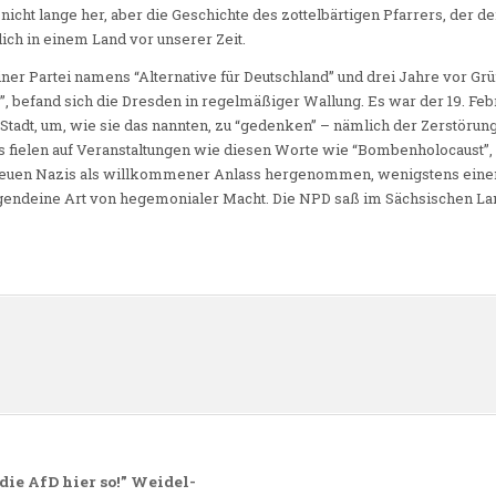
 nicht lange her, aber die Geschichte des zottelbärtigen Pfarrers, der d
lich in einem Land vor unserer Zeit.
iner Partei namens “Alternative für Deutschland” und drei Jahre vor Gr
befand sich die Dresden in regelmäßiger Wallung. Es war der 19. Feb
e Stadt, um, wie sie das nannten, zu “gedenken” – nämlich der Zerstöru
Es fielen auf Veranstaltungen wie diesen Worte wie “Bombenholocaust
 neuen Nazis als willkommener Anlass hergenommen, wenigstens einen
gendeine Art von hegemonialer Macht. Die NPD saß im Sächsischen Land
n
e AfD hier so!” Weidel-