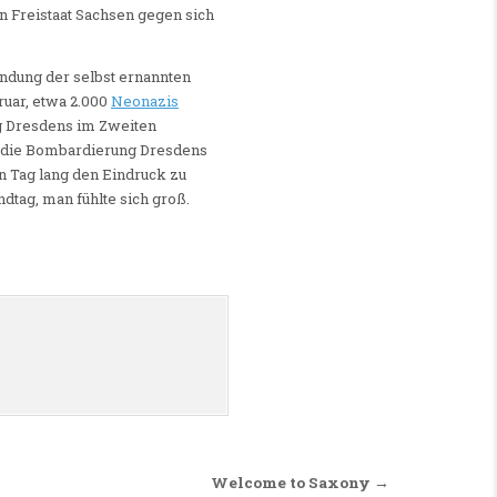
en Freistaat Sachsen gegen sich
ündung der selbst ernannten
ruar, etwa 2.000
Neonazis
ng Dresdens im Zweiten
”, die Bombardierung Dresdens
 Tag lang den Eindruck zu
tag, man fühlte sich groß.
Welcome to Saxony →