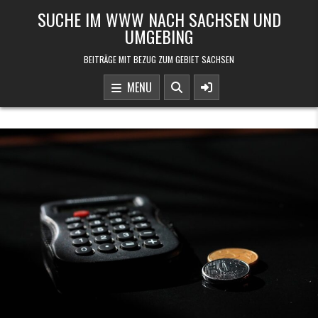
Skip to content
SUCHE IM WWW NACH SACHSEN UND
UMGEBING
BEITRÄGE MIT BEZUG ZUM GEBIET SACHSEN
MENU