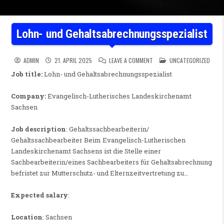
Lohn- und Gehaltsabrechnungsspezialist
ON LOHN- UND GEHALTSABR
POSTED IN
ADMIN
21. APRIL 2025
LEAVE A COMMENT
UNCATEGORIZED
Job title:
Lohn- und Gehaltsabrechnungsspezialist
Company:
Evangelisch-Lutherisches Landeskirchenamt
Sachsen
Job description
: Gehaltssachbearbeiterin/
Gehaltssachbearbeiter Beim Evangelisch-Lutherischen
Landeskirchenamt Sachsens ist die Stelle einer
Sachbearbeiterin/eines Sachbearbeiters für Gehaltsabrechnung
befristet zur Mutterschutz- und Elternzeitvertretung zu…
Expected salary
:
Location
: Sachsen