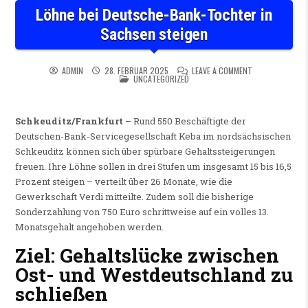
Löhne bei Deutsche-Bank-Tochter in
Sachsen steigen
ON LÖHNE BEI D
ADMIN
28. FEBRUAR 2025
LEAVE A COMMENT
POSTED IN
UNCATEGORIZED
Schkeuditz/Frankfurt
– Rund 550 Beschäftigte der
Deutschen-Bank-Servicegesellschaft Keba im nordsächsischen
Schkeuditz können sich über spürbare Gehaltssteigerungen
freuen. Ihre Löhne sollen in drei Stufen um insgesamt 15 bis 16,5
Prozent steigen – verteilt über 26 Monate, wie die
Gewerkschaft Verdi mitteilte. Zudem soll die bisherige
Sonderzahlung von 750 Euro schrittweise auf ein volles 13.
Monatsgehalt angehoben werden.
Ziel: Gehaltslücke zwischen
Ost- und Westdeutschland zu
schließen