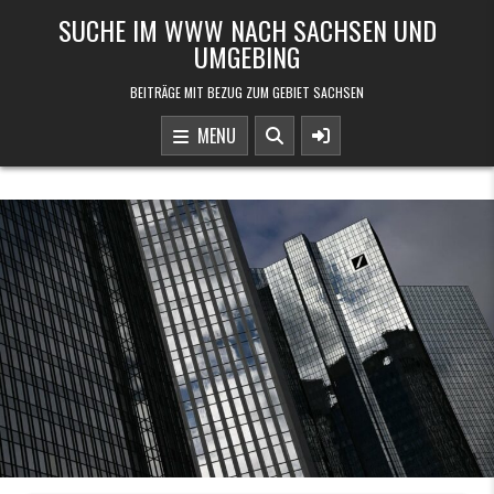
Skip to content
SUCHE IM WWW NACH SACHSEN UND
UMGEBING
BEITRÄGE MIT BEZUG ZUM GEBIET SACHSEN
MENU