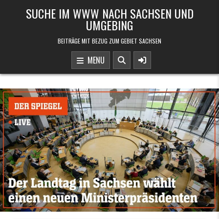
Skip to content
SUCHE IM WWW NACH SACHSEN UND
UMGEBING
BEITRÄGE MIT BEZUG ZUM GEBIET SACHSEN
MENU