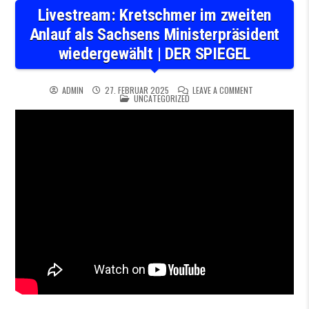
Livestream: Kretschmer im zweiten
Anlauf als Sachsens Ministerpräsident
wiedergewählt | DER SPIEGEL
ON LIVESTREAM:
ADMIN
27. FEBRUAR 2025
LEAVE A COMMENT
POSTED IN
UNCATEGORIZED