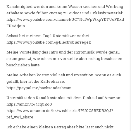
Kanalmitglied werden und keine Wasserzeichen und Werbung
erhalten! Sowie früher Zugang zu Videos und Exklusivmaterial:
https://www.youtube.com/channel/UC7NufWpWxpYDTUoFDxd
FUaA/join
Schaut bei meinem Tag 1 Unterstützer vorbei
https://www.youtube.com/@Electrobierregelt
Meine Vorstellung des Intro und der Intromusik wurde genau
so umgesetzt, wie ich es mir vorstellte aber richtig beschissen
beschrieben hatte.
Meine Arbeiten kosten viel Zeit und Investition. Wenn es euch
gefällt, hier ist die Kaffeekasse:
https://paypal.me/sachsendashcam
Unterstützt den Kanal kostenlos mit dem Einkauf auf Amazon:
https://amzn.to/4cqOKoO
https://www.amazon.de/hz/wishlist/ls/1PUOC8BEDB2QJ?
ref_=wl_share
Ich erhalte einen kleinen Betrag aber bitte lasst euch nicht