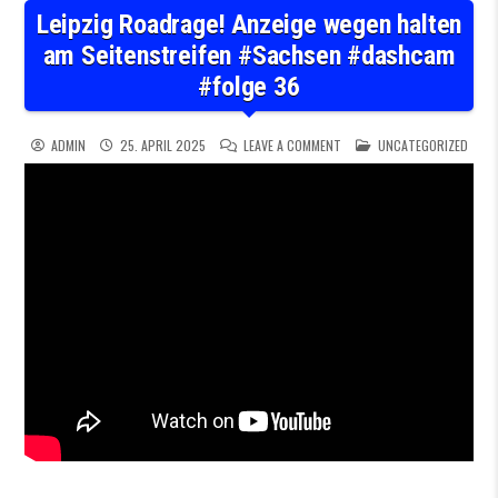
Leipzig Roadrage! Anzeige wegen halten
am Seitenstreifen #Sachsen #dashcam
#folge 36
ON LEIPZIG ROADRAGE! ANZE
POSTED IN
ADMIN
25. APRIL 2025
LEAVE A COMMENT
UNCATEGORIZED