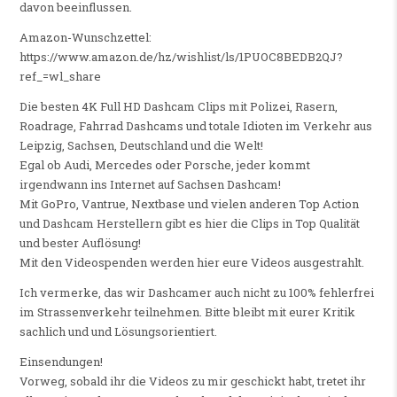
davon beeinflussen.
Amazon-Wunschzettel:
https://www.amazon.de/hz/wishlist/ls/1PUOC8BEDB2QJ?
ref_=wl_share
Die besten 4K Full HD Dashcam Clips mit Polizei, Rasern,
Roadrage, Fahrrad Dashcams und totale Idioten im Verkehr aus
Leipzig, Sachsen, Deutschland und die Welt!
Egal ob Audi, Mercedes oder Porsche, jeder kommt
irgendwann ins Internet auf Sachsen Dashcam!
Mit GoPro, Vantrue, Nextbase und vielen anderen Top Action
und Dashcam Herstellern gibt es hier die Clips in Top Qualität
und bester Auflösung!
Mit den Videospenden werden hier eure Videos ausgestrahlt.
Ich vermerke, das wir Dashcamer auch nicht zu 100% fehlerfrei
im Strassenverkehr teilnehmen. Bitte bleibt mit eurer Kritik
sachlich und und Lösungsorientiert.
Einsendungen!
Vorweg, sobald ihr die Videos zu mir geschickt habt, tretet ihr