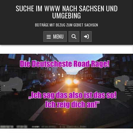
Skip to content
SUCHE IM WWW NACH SACHSEN UND
UMGEBING
BEITRÄGE MIT BEZUG ZUM GEBIET SACHSEN
MENU