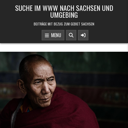
Skip to content
SUCHE IM WWW NACH SACHSEN UND
UMGEBING
BEITRÄGE MIT BEZUG ZUM GEBIET SACHSEN
MENU