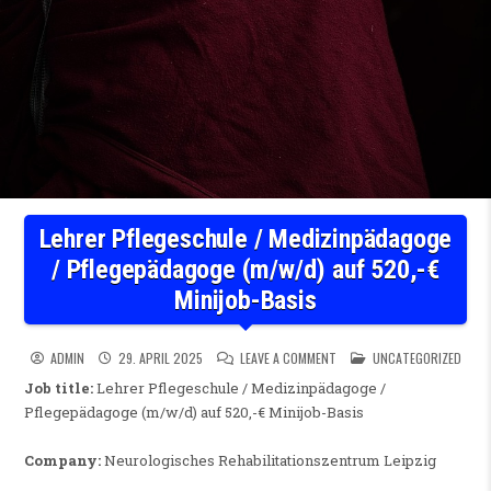
Lehrer Pflegeschule / Medizinpädagoge
/ Pflegepädagoge (m/w/d) auf 520,-€
Minijob-Basis
ON LEHRER PFLEGESCHULE / 
POSTED IN
ADMIN
29. APRIL 2025
LEAVE A COMMENT
UNCATEGORIZED
Job title:
Lehrer Pflegeschule / Medizinpädagoge /
Pflegepädagoge (m/w/d) auf 520,-€ Minijob-Basis
Company:
Neurologisches Rehabilitationszentrum Leipzig