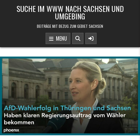
Skip to content
SUCHE IM WWW NACH SACHSEN UND
UMGEBING
BEITRÄGE MIT BEZUG ZUM GEBIET SACHSEN
MENU