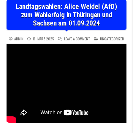
Landtagswahlen: Alice Weidel (AfD)
zum Wahlerfolg in Thüringen und
Sachsen am 01.09.2024
ON LANDTAGSWAHLEN: ALICE 
POSTED IN
ADMIN
16. MÄRZ 2025
LEAVE A COMMENT
UNCATEGORIZED