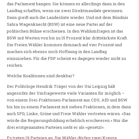
das Parlament bangen. Sie können es allerdings dann in den
Landtag schaffen, wenn sie zwei Direktmandate gewinnen.
Dann greift auch die Landesliste wieder. Und mit dem Bündnis
Sahra Wagenknecht (BSW) ist eine neue Partei auf der
politischen Bühne erschienen. In den Wahlumfragen ist das
BSW mit Werten von bis zu 15 Prozent klar drittstärkste Kraft.
Die Freien Wähler kommen demnach auf vier Prozent und
machen sich ebenso noch Hoffnung in den Landtag
einzuziehen. Für die FDP scheint es dagegen wieder nicht zu
reichen.
Welche Koalitionen sind denkbar?
Der Politologe Hendrik Träger von der Uni Leipzig hält
angesichts der Umfragewerte viele Varianten für möglich –
von einem Drei-Fraktionen-Parlament aus CDU, AfD und BSW
bis hin zu einem Parlament mit sieben Fraktionen, in dem dann
auch SPD, Linke, Grüne und Freie Wähler vertreten wären. «Das
würde die Regierungsbildung erheblich erschweren.» Nur die
drei erstgenannten Parteien sieht er als «gesetzt».
Es treten 19 Parteien an. Die Wähler dürfen zwei Kreuze