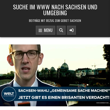
Skip to content
SUCHE IM WWW NACH SACHSEN UND
UMGEBING
BEITRÄGE MIT BEZUG ZUM GEBIET SACHSEN
MENU