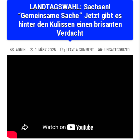
LANDTAGSWAHL: Sachsen!
“Gemeinsame Sache” Jetzt gibt es
hinter den Kulissen einen brisanten
Verdacht
ON LANDTAGSWAHL: SACHSEN!
POSTED IN
ADMIN
1. MÄRZ 2025
LEAVE A COMMENT
UNCATEGORIZED