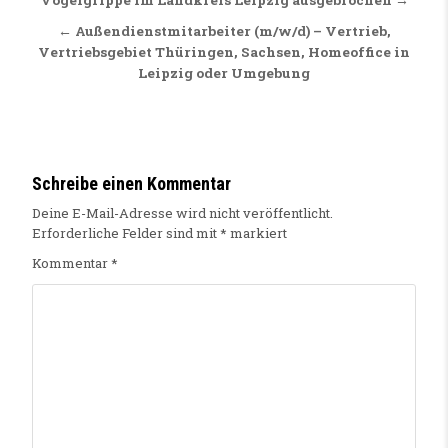
Beitragsnavigation
Vogelgrippe im Landkreis Leipzig ausgebrochen →
← Außendienstmitarbeiter (m/w/d) – Vertrieb,
Vertriebsgebiet Thüringen, Sachsen, Homeoffice in
Leipzig oder Umgebung
Schreibe einen Kommentar
Deine E-Mail-Adresse wird nicht veröffentlicht.
Erforderliche Felder sind mit
*
markiert
Kommentar
*