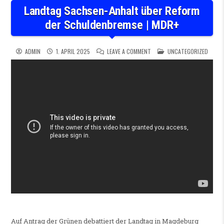
Landtag Sachsen-Anhalt über Reform
der Schuldenbremse | MDR+
ON LANDTAG SACHSEN-ANHAL
POSTED IN
ADMIN
1. APRIL 2025
LEAVE A COMMENT
UNCATEGORIZED
Auf Antrag der Grünen debattiert der Landtag in Magdeburg