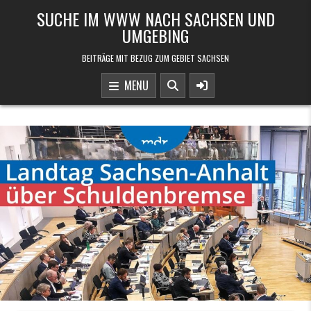
Skip to content
SUCHE IM WWW NACH SACHSEN UND
UMGEBING
BEITRÄGE MIT BEZUG ZUM GEBIET SACHSEN
MENU