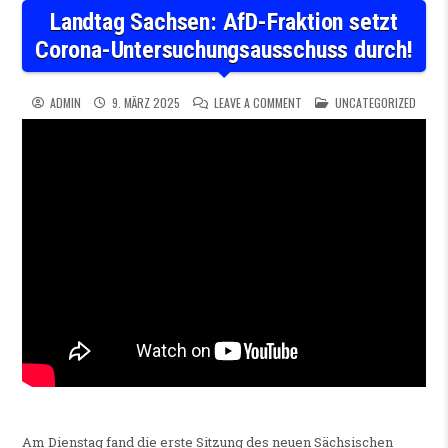
Landtag Sachsen: AfD-Fraktion setzt
Corona-Untersuchungsausschuss durch!
ON LANDTAG SACHSEN: AFD
POSTED IN
ADMIN
9. MÄRZ 2025
LEAVE A COMMENT
UNCATEGORIZED
Am Dienstag fand die erste Sitzung des neuen Sächsischen