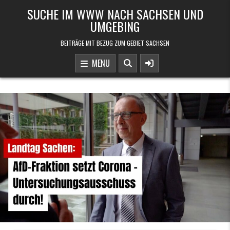
Skip to content
SUCHE IM WWW NACH SACHSEN UND
UMGEBING
BEITRÄGE MIT BEZUG ZUM GEBIET SACHSEN
MENU