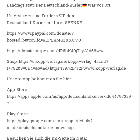
Landtags statt! Der Deutschland-Kurier
war vor Ort.
Unterstützen und Fördern SIE den
Deutschland-Kurier mit Ihrer SPENDE:
https://www.paypal.com/donate/?
hosted_button_id=8EPE8MGZXXUVU
https://donate.stripe.com/dR6bK40jTcyA1d68ww
Shop: https://c.kopp-verlag.de/kopp,verlag_4.html?
1=782&3=0&4=&5=&d=https%3A%2F%2Fwww.kopp-verlag.de
Unsere App bekommen Sie hier:
App-Store:
https://apps.apple.com/us/app/deutschlandkurier/id644797259
7
Play-Store:
https://play.google.com/store/apps/details?
id=de.deutschlandkurier.newsapp
Besuchen Sie auch die DK-Seite im Netz: