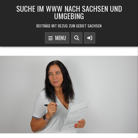
Skip to content
SUCHE IM WWW NACH SACHSEN UND
UMGEBING
BEITRÄGE MIT BEZUG ZUM GEBIET SACHSEN
MENU