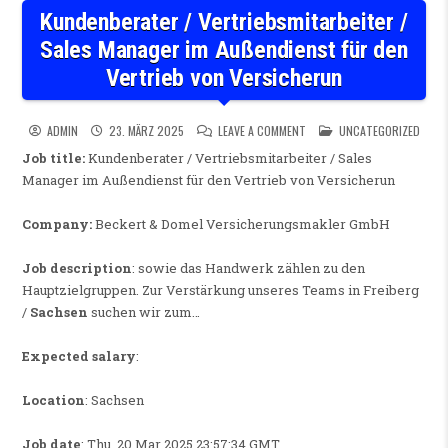
Kundenberater / Vertriebsmitarbeiter /
Sales Manager im Außendienst für den
Vertrieb von Versicherun
ON KUNDENBERATER / VERTRI
POSTED IN
ADMIN
23. MÄRZ 2025
LEAVE A COMMENT
UNCATEGORIZED
Job title:
Kundenberater / Vertriebsmitarbeiter / Sales
Manager im Außendienst für den Vertrieb von Versicherun
Company:
Beckert & Domel Versicherungsmakler GmbH
Job description
: sowie das Handwerk zählen zu den
Hauptzielgruppen. Zur Verstärkung unseres Teams in Freiberg
/
Sachsen
suchen wir zum…
Expected salary
:
Location
: Sachsen
Job date
: Thu, 20 Mar 2025 23:57:34 GMT