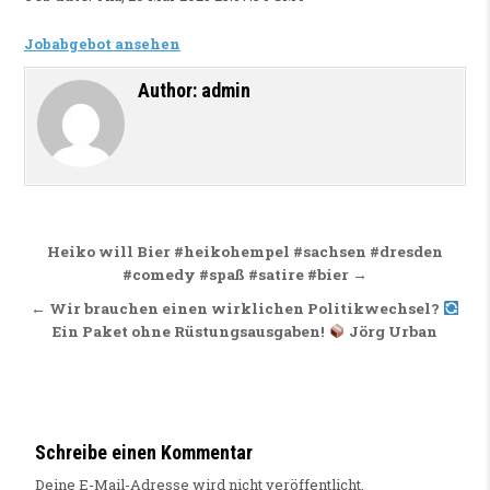
Jobabgebot ansehen
Author:
admin
Beitragsnavigation
Heiko will Bier #heikohempel #sachsen #dresden
#comedy #spaß #satire #bier →
← Wir brauchen einen wirklichen Politikwechsel?
Ein Paket ohne Rüstungsausgaben!
Jörg Urban
Schreibe einen Kommentar
Deine E-Mail-Adresse wird nicht veröffentlicht.