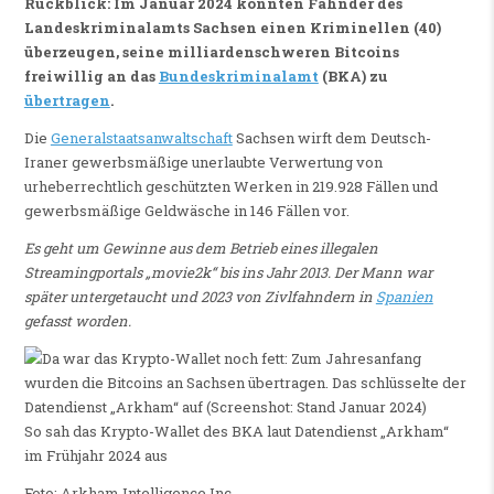
Rückblick: Im Januar 2024 konnten Fahnder des
Landeskriminalamts Sachsen einen Kriminellen (40)
überzeugen, seine milliardenschweren Bitcoins
freiwillig an das
Bundeskriminalamt
(BKA) zu
übertragen
.
Die
Generalstaatsanwaltschaft
Sachsen wirft dem Deutsch-
Iraner gewerbsmäßige unerlaubte Verwertung von
urheberrechtlich geschützten Werken in 219.928 Fällen und
gewerbsmäßige Geldwäsche in 146 Fällen vor.
Es geht um Gewinne aus dem Betrieb eines illegalen
Streamingportals „movie2k“ bis ins Jahr 2013. Der Mann war
später untergetaucht und 2023 von Zivlfahndern in
Spanien
gefasst worden.
So sah das Krypto-Wallet des BKA laut Datendienst „Arkham“
im Frühjahr 2024 aus
Foto: Arkham Intelligence Inc.