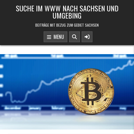
Skip to content
SUCHE IM WWW NACH SACHSEN UND
UMGEBING
BEITRÄGE MIT BEZUG ZUM GEBIET SACHSEN
MENU