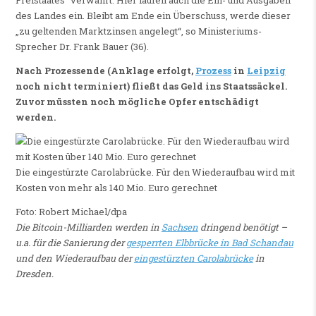
Freistaates“ verwahrt. Hier laufen auch die Ein- und Ausgaben
des Landes ein. Bleibt am Ende ein Überschuss, werde dieser
„zu geltenden Marktzinsen angelegt“, so Ministeriums-
Sprecher Dr. Frank Bauer (36).
Nach Prozessende (Anklage erfolgt,
Prozess
in
Leipzig
noch nicht terminiert) fließt das Geld ins Staatssäckel.
Zuvor müssten noch mögliche Opfer entschädigt
werden.
Die eingestürzte Carolabrücke. Für den Wiederaufbau wird mit
Kosten von mehr als 140 Mio. Euro gerechnet
Foto: Robert Michael/dpa
Die Bitcoin-Milliarden werden in
Sachsen
dringend benötigt –
u.a. für die Sanierung der
gesperrten Elbbrücke in Bad Schandau
und den Wiederaufbau der
eingestürzten Carolabrücke
in
Dresden.