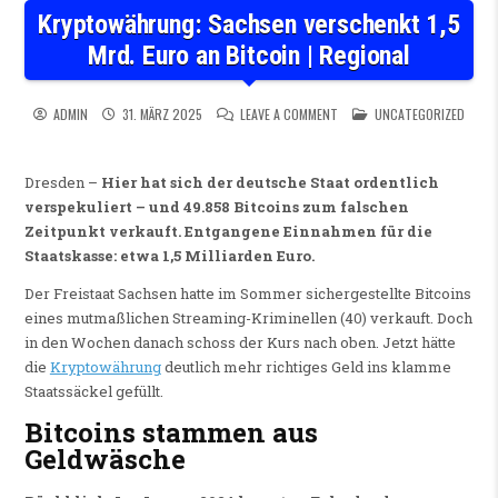
Kryptowährung: Sachsen verschenkt 1,5
Mrd. Euro an Bitcoin | Regional
ON KRYPTOWÄHRUNG: SACHSEN
POSTED IN
ADMIN
31. MÄRZ 2025
LEAVE A COMMENT
UNCATEGORIZED
Dresden –
Hier hat sich der deutsche Staat ordentlich
verspekuliert – und 49.858 Bitcoins zum falschen
Zeitpunkt verkauft. Entgangene Einnahmen für die
Staatskasse: etwa 1,5 Milliarden Euro.
Der Freistaat Sachsen hatte im Sommer sichergestellte Bitcoins
eines mutmaßlichen Streaming-Kriminellen (40) verkauft. Doch
in den Wochen danach schoss der Kurs nach oben. Jetzt hätte
die
Kryptowährung
deutlich mehr richtiges Geld ins klamme
Staatssäckel gefüllt.
Bitcoins stammen aus
Geldwäsche