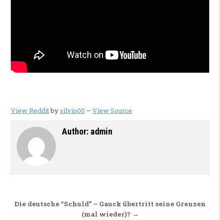
View Reddit
by
silvio00
–
View Source
Author:
admin
Beitragsnavigation
Die deutsche “Schuld” – Gauck übertritt seine Grenzen
(mal wieder)? →