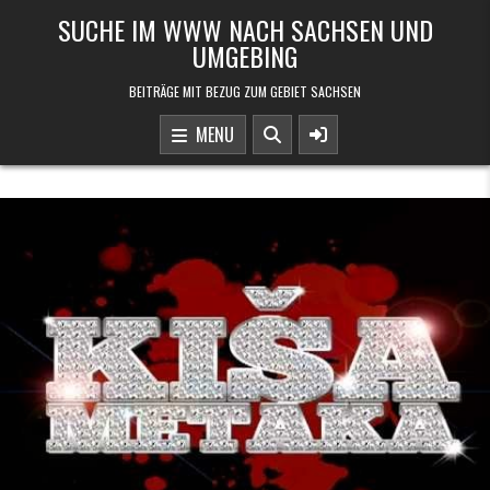
Skip to content
SUCHE IM WWW NACH SACHSEN UND
UMGEBING
BEITRÄGE MIT BEZUG ZUM GEBIET SACHSEN
MENU