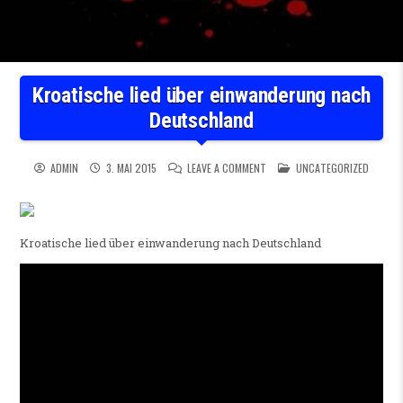
Kroatische lied über einwanderung nach
Deutschland
ON KROATISCHE LIED ÜBER E
POSTED IN
ADMIN
3. MAI 2015
LEAVE A COMMENT
UNCATEGORIZED
Kroatische lied über einwanderung nach Deutschland