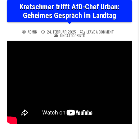
Kretschmer trifft AfD-Chef Urban:
Geheimes Gespräch im Landtag
ON KRETSCHMER 
ADMIN
24. FEBRUAR 2025
LEAVE A COMMENT
POSTED IN
UNCATEGORIZED