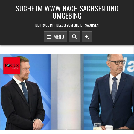
Skip to content
SUCHE IM WWW NACH SACHSEN UND
UMGEBING
BEITRÄGE MIT BEZUG ZUM GEBIET SACHSEN
MENU