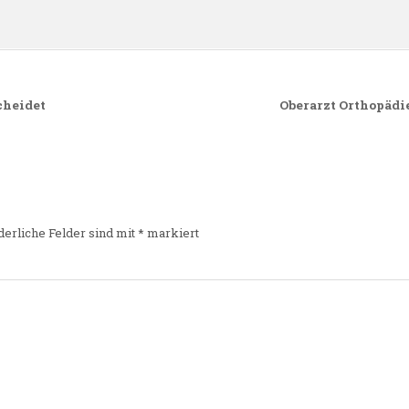
cheidet
Oberarzt Orthopädi
derliche Felder sind mit
*
markiert