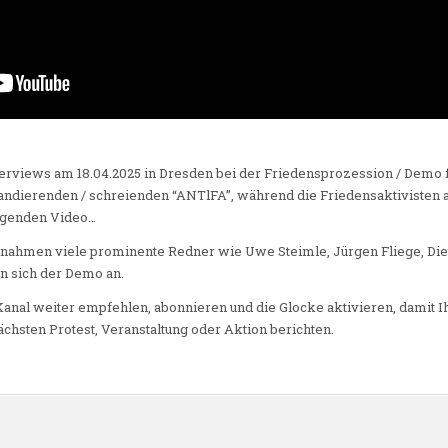
erviews am 18.04.2025 in Dresden bei der Friedensprozession / Demo f
andierenden / schreienden “ANTlFA”, während die Friedensaktiviste
lgenden Video…
nahmen viele prominente Redner wie Uwe Steimle, Jürgen Fliege, Diet
en sich der Demo an.
al weiter empfehlen, abonnieren und die Glocke aktivieren, damit Ih
chsten Protest, Veranstaltung oder Aktion berichten.
n